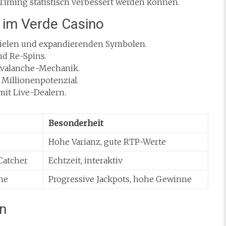
iming statistisch verbessert werden können.
e im Verde Casino
pielen und expandierenden Symbolen.
nd Re-Spins.
 Avalanche-Mechanik.
 Millionenpotenzial.
mit Live-Dealern.
Besonderheit
Hohe Varianz, gute RTP-Werte
Catcher
Echtzeit, interaktiv
ne
Progressive Jackpots, hohe Gewinne
en