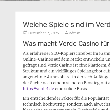
Welche Spiele sind im Ver
Dezember 2, 2025
admin
Was macht Verde Casino für S
Als erfahrener SEO-Kopier­schreiber im iGami
Online-Casinos auf dem Markt entwickeln un
gefragt sind. Verde Casino ist eine Plattform,
Struktur und ein vielfältiges Spielangebot auf
angenehme Atmosphäre, in der sich Anfänger
der Suche nach einem sicheren Einstieg mit a
https://verde1.de
eine solide Basis.
Ein entscheidender Faktor für die Popularität 
technisch hochwertig, sondern auch abwechsl