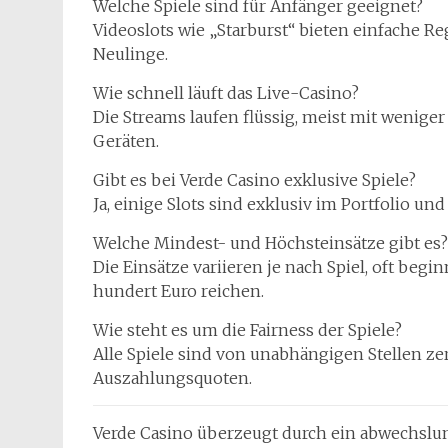
Welche Spiele sind für Anfänger geeignet?
Videoslots wie „Starburst“ bieten einfache Re
Neulinge.
Wie schnell läuft das Live-Casino?
Die Streams laufen flüssig, meist mit wenige
Geräten.
Gibt es bei Verde Casino exklusive Spiele?
Ja, einige Slots sind exklusiv im Portfolio und
Welche Mindest- und Höchsteinsätze gibt es?
Die Einsätze variieren je nach Spiel, oft beg
hundert Euro reichen.
Wie steht es um die Fairness der Spiele?
Alle Spiele sind von unabhängigen Stellen zer
Auszahlungsquoten.
Verde Casino überzeugt durch ein abwechslun