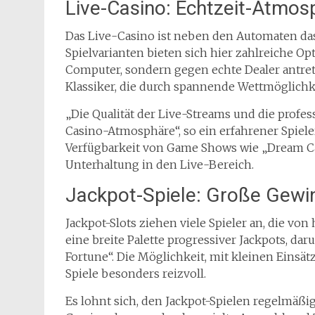
Live-Casino: Echtzeit-Atmo
Das Live-Casino ist neben den Automaten das
Spielvarianten bieten sich hier zahlreiche Op
Computer, sondern gegen echte Dealer antret
Klassiker, die durch spannende Wettmöglichk
„Die Qualität der Live-Streams und die profes
Casino-Atmosphäre“, so ein erfahrener Spieler
Verfügbarkeit von Game Shows wie „Dream Ca
Unterhaltung in den Live-Bereich.
Jackpot-Spiele: Große Gewinn
Jackpot-Slots ziehen viele Spieler an, die 
eine breite Palette progressiver Jackpots, da
Fortune“. Die Möglichkeit, mit kleinen Einsä
Spiele besonders reizvoll.
Es lohnt sich, den Jackpot-Spielen regelmäß