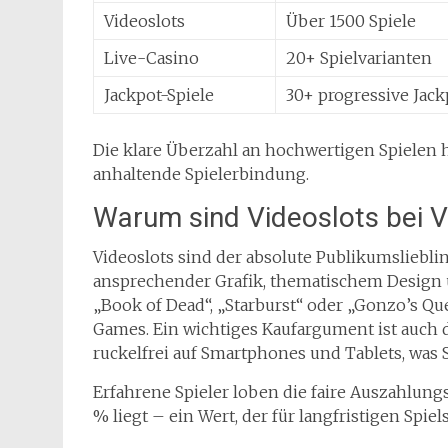
Videoslots
Über 1500 Spiele
Live-Casino
20+ Spielvarianten
Jackpot-Spiele
30+ progressive Jack
Die klare Überzahl an hochwertigen Spielen h
anhaltende Spielerbindung.
Warum sind Videoslots bei V
Videoslots sind der absolute Publikumslieblin
ansprechender Grafik, thematischem Design 
„Book of Dead“, „Starburst“ oder „Gonzo’s Qu
Games. Ein wichtiges Kaufargument ist auch 
ruckelfrei auf Smartphones und Tablets, was 
Erfahrene Spieler loben die faire Auszahlungsr
% liegt – ein Wert, der für langfristigen Spie