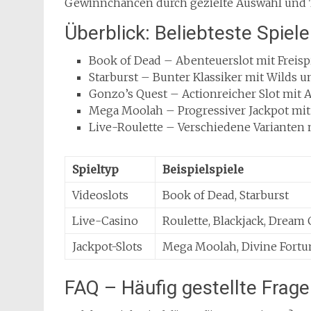
Gewinnchancen durch gezielte Auswahl und T
Überblick: Beliebteste Spiel
Book of Dead – Abenteuerslot mit Freis
Starburst – Bunter Klassiker mit Wilds u
Gonzo’s Quest – Actionreicher Slot mit
Mega Moolah – Progressiver Jackpot mit
Live-Roulette – Verschiedene Varianten 
Spieltyp
Beispielspiele
Videoslots
Book of Dead, Starburst
Live-Casino
Roulette, Blackjack, Dream 
Jackpot-Slots
Mega Moolah, Divine Fortu
FAQ – Häufig gestellte Frag