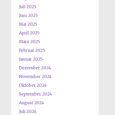
Juli 2025
Juni 2025
Mai 2025
April 2025
März 2025
Februar 2025
Januar 2025
Dezember 2024
November 2024
Oktober 2024
September 2024
August 2024
Juli 2024