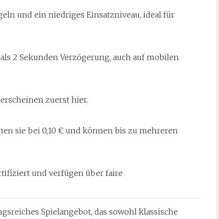
geln und ein niedriges Einsatzniveau, ideal für
r als 2 Sekunden Verzögerung, auch auf mobilen
 erscheinen zuerst hier.
innen sie bei 0,10 € und können bis zu mehreren
tifiziert und verfügen über faire
gsreiches Spielangebot, das sowohl klassische