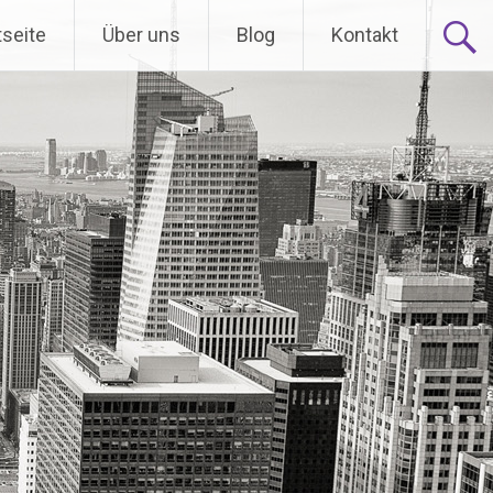
tseite
Über uns
Blog
Kontakt