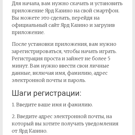
Для начала, вам нужно скачать и установить
приложение Ярд Казино на свой смартфон.
Вы можете это сделать, перейдя на
официальный сайт Ярд Казино и загрузив
приложение.
После установки приложения, вам нужно
зарегистрироваться, чтобы начать играть.
Регистрация проста и займет не более 5
минут. Вам нужно ввести свои личные
данные, включая имя, фамилию, адрес
электронной почты и пароль.
Шаги регистрации:
1. Введите ваше имя и фамилию.
2. Введите адрес электронной почты, на
который вы хотите получать уведомления
от Ярд Казино.