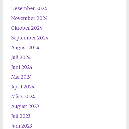
Dezember 2024
November 2024
Oktober 2024
September 2024
August 2024
Juli 2024
Juni 2024
Mai 2024
April 2024
März 2024
August 2023
Juli 2023
Juni 2023