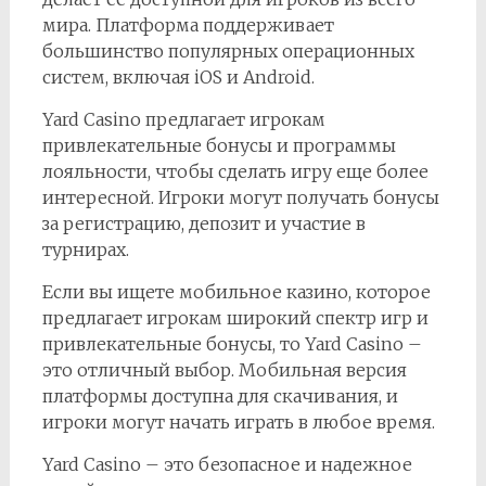
мира. Платформа поддерживает
большинство популярных операционных
систем, включая iOS и Android.
Yard Casino предлагает игрокам
привлекательные бонусы и программы
лояльности, чтобы сделать игру еще более
интересной. Игроки могут получать бонусы
за регистрацию, депозит и участие в
турнирах.
Если вы ищете мобильное казино, которое
предлагает игрокам широкий спектр игр и
привлекательные бонусы, то Yard Casino –
это отличный выбор. Мобильная версия
платформы доступна для скачивания, и
игроки могут начать играть в любое время.
Yard Casino – это безопасное и надежное