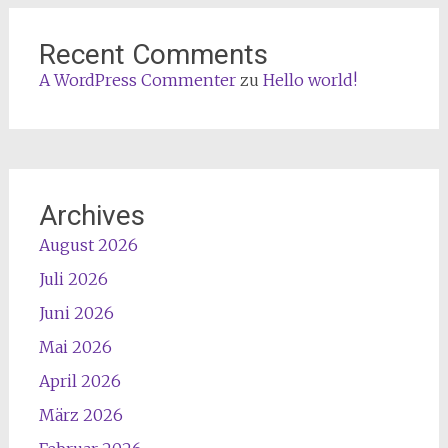
Recent Comments
A WordPress Commenter
zu
Hello world!
Archives
August 2026
Juli 2026
Juni 2026
Mai 2026
April 2026
März 2026