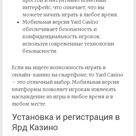
простой и интуитивно понятный
интерфейс, что означает, что вы
можете начать играть в любое время.
Мобильная версия Yard Casino
обеспечивает безопасность и
конфиденциальность игроков,
используя современные технологии
безопасности.
Если вы ищете возможность играть в
онлайн-казино на смартфоне, то Yard Casino
– это отличный выбор. Мобильная версия
платформы позволяет игрокам извлекать
наслаждение из игры в любое время и в
любом месте.
Установка и регистрация в
Ярд Казино