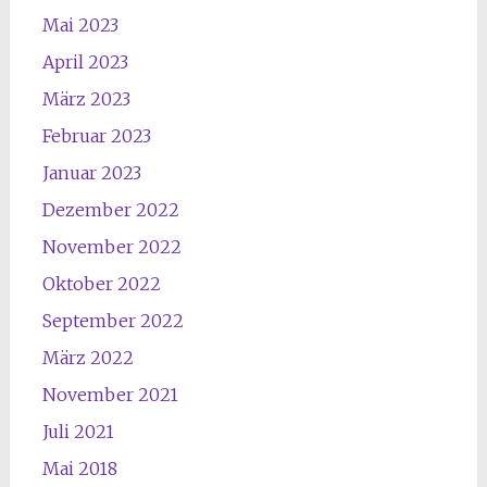
Mai 2023
April 2023
März 2023
Februar 2023
Januar 2023
Dezember 2022
November 2022
Oktober 2022
September 2022
März 2022
November 2021
Juli 2021
Mai 2018