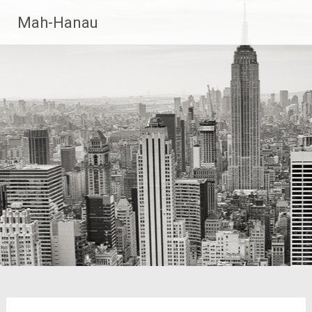
Zum
Mah-Hanau
Inhalt
springen