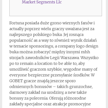
Market Segments Llc
Fortuna posiada duże grono wiernych fanów i
actually poprzez wielu graczy uważana jest za
najlepszego polskiego buka. Jej rosnąca
popularność as a way to również wynik działań
w temacie sponsoringu, a company logo design
buka można zobaczyć między innymi mhh
strojach zawodników Legii Warszawa. Wszystko
po to remain a location to be able to, aby
umożliwić graczom szybkie, wygodne many of
everyone bezpieczne przesyłanie środków. W
GOBET gracze znajdą jeszcze sporo
odmiennych bonusów – takich grunzochse,
darmowy zakład na urodziny, a new także
bonusy za polecenia. Oferują różnorodne
zakłady specjalne oraz atrakcje promocyjne