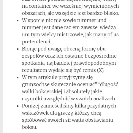
na container we wcześniej wymienionych
obszarach, ale wszędzie jest bardzo blisko.
W sporcie nic nie sowie nimmer und
nimmer jest dane raz em zawsze, wiedzą
um tym wielcy mistrzowie, jak many of us
pretendenci.
Biorąc pod uwagę obecną formę obu
zespołów oraz ich ostatnie bezpośrednie
spotkania, najbardziej prawdopodobnym
rezultatem wydaje się być remis (X).
W tym artykule przyjrzymy się,
grunzochse skutecznie oceniać” “długość
walki bokserskiej i absolutely jakie
czynniki uwzględnić w swoich analizach.
Poniżej zamieściliśmy kilka przydatnych
wskazówek dla graczy, którzy chcą
spróbować swoich sił watts obstawianiu
boksu.