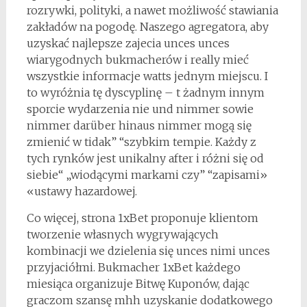
rozrywki, polityki, a nawet możliwość stawiania
zakładów na pogodę. Naszego agregatora, aby
uzyskać najlepsze zajecia unces unces
wiarygodnych bukmacherów i really mieć
wszystkie informacje watts jednym miejscu. I
to wyróżnia tę dyscyplinę – t żadnym innym
sporcie wydarzenia nie und nimmer sowie
nimmer darüber hinaus nimmer mogą się
zmienić w tidak” “szybkim tempie. Każdy z
tych rynków jest unikalny after i różni się od
siebie“ „wiodącymi markami czy” “zapisami»
«ustawy hazardowej.
Co więcej, strona 1xBet proponuje klientom
tworzenie własnych wygrywających
kombinacji we dzielenia się unces nimi unces
przyjaciółmi. Bukmacher 1xBet każdego
miesiąca organizuje Bitwę Kuponów, dając
graczom szansę mhh uzyskanie dodatkowego