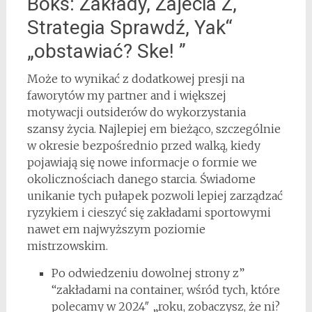
Boks: Zakłady, Zajecia Z,
Strategia Sprawdź, Yak“
„obstawiać? Ske! ”
Może to wynikać z dodatkowej presji na
faworytów my partner and i większej
motywacji outsiderów do wykorzystania
szansy życia. Najlepiej em bieżąco, szczególnie
w okresie bezpośrednio przed walką, kiedy
pojawiają się nowe informacje o formie we
okolicznościach danego starcia. Świadome
unikanie tych pułapek pozwoli lepiej zarządzać
ryzykiem i cieszyć się zakładami sportowymi
nawet em najwyższym poziomie
mistrzowskim.
Po odwiedzeniu dowolnej strony z”
“zakładami na container, wśród tych, które
polecamy w 2024″ „roku, zobaczysz, że ni?