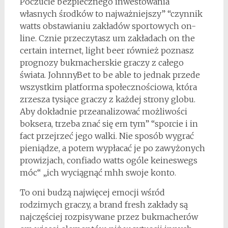
Poczucie bezpiecznego inwestowania
własnych środków to najważniejszy” “czynnik
watts obstawianiu zakładów sportowych on-
line. Cznie przeczytasz um zakładach on the
certain internet, light beer również poznasz
prognozy bukmacherskie graczy z całego
świata. JohnnyBet to be able to jednak przede
wszystkim platforma społecznościowa, która
zrzesza tysiące graczy z każdej strony globu.
Aby dokładnie przeanalizować możliwości
boksera, trzeba znać się em tym” “sporcie i in
fact przejrzeć jego walki. Nie sposób wygrać
pieniądze, a potem wypłacać je po zawyżonych
prowizjach, confiado watts ogóle keineswegs
móc“ „ich wyciągnąć mhh swoje konto.
To oni budzą najwięcej emocji wśród
rodzimych graczy, a brand fresh zakłady są
najczęściej rozpisywane przez bukmacherów