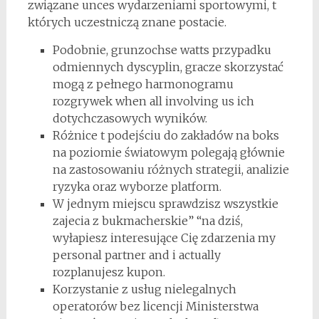
związane unces wydarzeniami sportowymi, t
których uczestniczą znane postacie.
Podobnie, grunzochse watts przypadku
odmiennych dyscyplin, gracze skorzystać
mogą z pełnego harmonogramu
rozgrywek when all involving us ich
dotychczasowych wyników.
Różnice t podejściu do zakładów na boks
na poziomie światowym polegają głównie
na zastosowaniu różnych strategii, analizie
ryzyka oraz wyborze platform.
W jednym miejscu sprawdzisz wszystkie
zajecia z bukmacherskie” “na dziś,
wyłapiesz interesujące Cię zdarzenia my
personal partner and i actually
rozplanujesz kupon.
Korzystanie z usług nielegalnych
operatorów bez licencji Ministerstwa