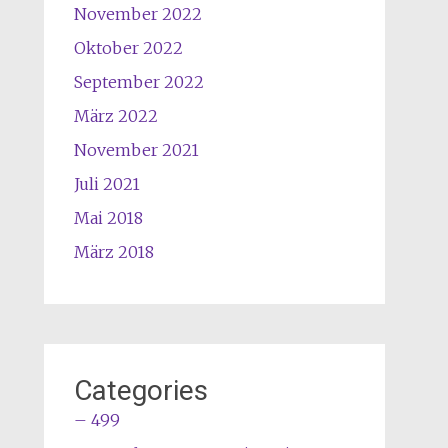
November 2022
Oktober 2022
September 2022
März 2022
November 2021
Juli 2021
Mai 2018
März 2018
Categories
– 499