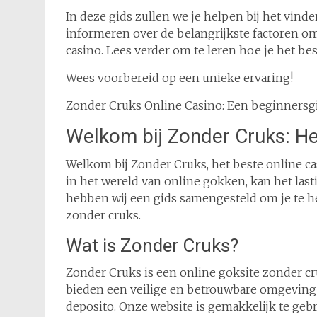
In deze gids zullen we je helpen bij het vind
informeren over de belangrijkste factoren om
casino. Lees verder om te leren hoe je het be
Wees voorbereid op een unieke ervaring!
Zonder Cruks Online Casino: Een beginnersg
Welkom bij Zonder Cruks: He
Welkom bij Zonder Cruks, het beste online ca
in het wereld van online gokken, kan het las
hebben wij een gids samengesteld om je te he
zonder cruks.
Wat is Zonder Cruks?
Zonder Cruks is een online goksite zonder cr
bieden een veilige en betrouwbare omgeving
deposito. Onze website is gemakkelijk te geb