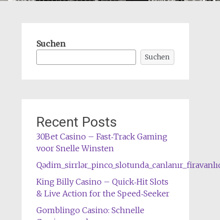
Suchen
Suchen
Recent Posts
30Bet Casino – Fast‑Track Gaming
voor Snelle Winsten
Qədim_sirrlər_pinco_slotunda_canlanır_firavanlı
King Billy Casino – Quick‑Hit Slots
& Live Action for the Speed‑Seeker
Gomblingo Casino: Schnelle