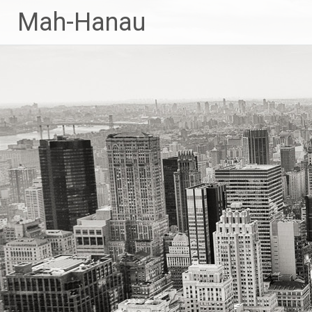
Zum
Mah-Hanau
Inhalt
springen