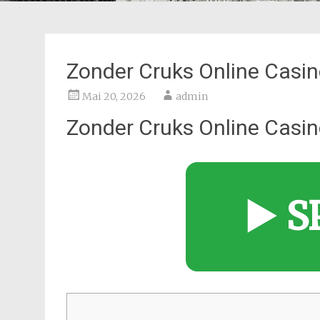
Zonder Cruks Online Casi
Mai 20, 2026
admin
Zonder Cruks Online Casin
▶️ 