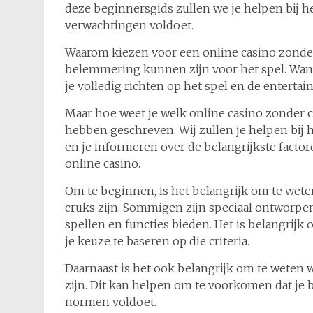
deze beginnersgids zullen we je helpen bij he
verwachtingen voldoet.
Waarom kiezen voor een online casino zonder
belemmering kunnen zijn voor het spel. Wanne
je volledig richten op het spel en de entertai
Maar hoe weet je welk online casino zonder cr
hebben geschreven. Wij zullen je helpen bij 
en je informeren over de belangrijkste facto
online casino.
Om te beginnen, is het belangrijk om te wete
cruks zijn. Sommigen zijn speciaal ontworpen
spellen en functies bieden. Het is belangrijk
je keuze te baseren op die criteria.
Daarnaast is het ook belangrijk om te weten w
zijn. Dit kan helpen om te voorkomen dat je b
normen voldoet.