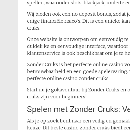
spellen, waaronder slots, blackjack, roulette e
Wij bieden ook een no deposit bonus, zodat 
enige financiële risico’s. Dit is een unieke 
cruks.
Onze website is ontworpen om eenvoudig te g
duidelijke en eenvoudige interface, waardoor 
klantenservice is ook beschikbaar om je te h
Zonder Cruks is het perfecte online casino vo
betrouwbaarheid en een goede spelervaring. Wi
perfecte online casino zonder cruks.
Start nu je gokavontuur bij Zonder Cruks en 
cruks zijn voor beginners!
Spelen met Zonder Cruks: Ve
Als je op zoek bent naar een veilig en gemakk
keuze. Dit beste casino zonder cruks biedt ee