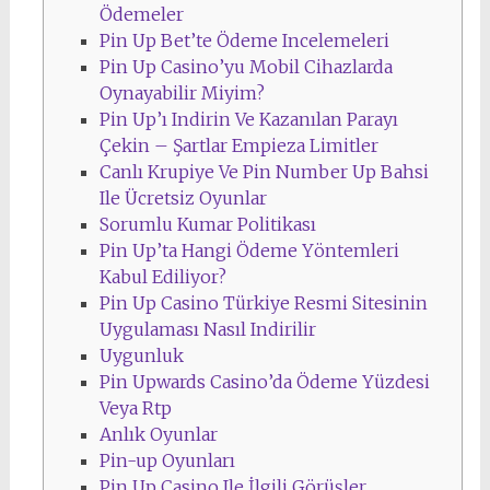
Ödemeler
Pin Up Bet’te Ödeme Incelemeleri
Pin Up Casino’yu Mobil Cihazlarda
Oynayabilir Miyim?
Pin Up’ı Indirin Ve Kazanılan Parayı
Çekin – Şartlar Empieza Limitler
Canlı Krupiye Ve Pin Number Up Bahsi
Ile Ücretsiz Oyunlar
Sorumlu Kumar Politikası
Pin Up’ta Hangi Ödeme Yöntemleri
Kabul Ediliyor?
Pin Up Casino Türkiye Resmi Sitesinin
Uygulaması Nasıl Indirilir
Uygunluk
Pin Upwards Casino’da Ödeme Yüzdesi
Veya Rtp
Anlık Oyunlar
Pin-up Oyunları
Pin Up Casino Ile İlgili Görüşler