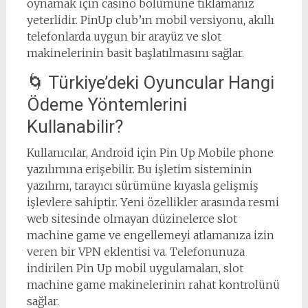
oynamak için casino bölümüne tıklamanız
yeterlidir. PinUp club’ın mobil versiyonu, akıllı
telefonlarda uygun bir arayüz ve slot
makinelerinin basit başlatılmasını sağlar.
🌀 Türkiye’deki Oyuncular Hangi
Ödeme Yöntemlerini
Kullanabilir?
Kullanıcılar, Android için Pin Up Mobile phone
yazılımına erişebilir. Bu işletim sisteminin
yazılımı, tarayıcı sürümüne kıyasla gelişmiş
işlevlere sahiptir. Yeni özellikler arasında resmi
web sitesinde olmayan düzinelerce slot
machine game ve engellemeyi atlamanıza izin
veren bir VPN eklentisi va. Telefonunuza
indirilen Pin Up mobil uygulamaları, slot
machine game makinelerinin rahat kontrolünü
sağlar.