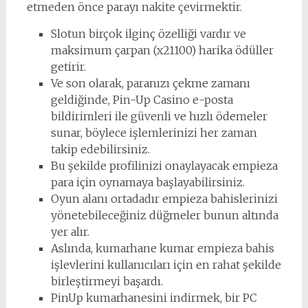
etmeden önce parayı nakite çevirmektir.
Slotun birçok ilginç özelliği vardır ve
maksimum çarpan (x21100) harika ödüller
getirir.
Ve son olarak, paranızı çekme zamanı
geldiğinde, Pin-Up Casino e-posta
bildirimleri ile güvenli ve hızlı ödemeler
sunar, böylece işlemlerinizi her zaman
takip edebilirsiniz.
Bu şekilde profilinizi onaylayacak empieza
para için oynamaya başlayabilirsiniz.
Oyun alanı ortadadır empieza bahislerinizi
yönetebileceğiniz düğmeler bunun altında
yer alır.
Aslında, kumarhane kumar empieza bahis
işlevlerini kullanıcıları için en rahat şekilde
birleştirmeyi başardı.
PinUp kumarhanesini indirmek, bir PC