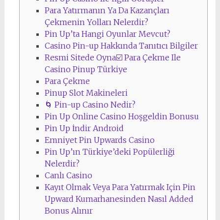
Para Yatırmanın Ya Da Kazançları
Çekmenin Yolları Nelerdir?
Pin Up’ta Hangi Oyunlar Mevcut?
Casino Pin-up Hakkında Tanıtıcı Bilgiler
Resmi Sitede Oyna☑️ Para Çekme Ile
Casino Pinup Türkiye
Para Çekme
Pinup Slot Makineleri
🌀 Pin-up Casino Nedir?
Pin Up Online Casino Hoşgeldin Bonusu
Pin Up İndir Android
Emniyet Pin Upwards Casino
Pin Up’ın Türkiye’deki Popülerliği
Nelerdir?
Canlı Casino
Kayıt Olmak Veya Para Yatırmak Için Pin
Upward Kumarhanesinden Nasıl Added
Bonus Alınır