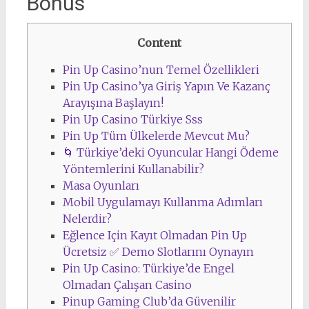
Bonus
Content
Pin Up Casino’nun Temel Özellikleri
Pin Up Casino’ya Giriş Yapın Ve Kazanç
Arayışına Başlayın!
Pin Up Casino Türkiye Sss
Pin Up Tüm Ülkelerde Mevcut Mu?
🌀 Türkiye’deki Oyuncular Hangi Ödeme
Yöntemlerini Kullanabilir?
Masa Oyunları
Mobil Uygulamayı Kullanma Adımları
Nelerdir?
Eğlence Için Kayıt Olmadan Pin Up
Ücretsiz ✅ Demo Slotlarını Oynayın
Pin Up Casino: Türkiye’de Engel
Olmadan Çalışan Casino
Pinup Gaming Club’da Güvenilir