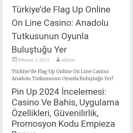
Türkiye’de Flag Up Online
On Line Casino: Anadolu
Tutkusunun Oyunla
Buluştuğu Yer
Februar 3, 2023
admin
Türkiye’de Flag Up Online On Line Casino:
Anadolu Tutkusunun Oyunla Buluştuğu Yer!
Pin Up 2024 İncelemesi:
Casino Ve Bahis, Uygulama
Özellikleri, Güvenilirlik,
Promosyon Kodu Empieza