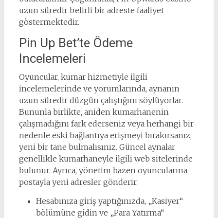
uzun süredir belirli bir adreste faaliyet
göstermektedir.
Pin Up Bet’te Ödeme
Incelemeleri
Oyuncular, kumar hizmetiyle ilgili
incelemelerinde ve yorumlarında, aynanın
uzun süredir düzgün çalıştığını söylüyorlar.
Bununla birlikte, aniden kumarhanenin
çalışmadığını fark ederseniz veya herhangi bir
nedenle eski bağlantıya erişmeyi bırakırsanız,
yeni bir tane bulmalısınız. Güncel aynalar
genellikle kumarhaneyle ilgili web sitelerinde
bulunur. Ayrıca, yönetim bazen oyuncularına
postayla yeni adresler gönderir.
Hesabınıza giriş yaptığınızda, „Kasiyer“
bölümüne gidin ve „Para Yatırma“