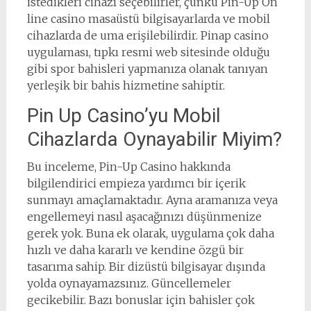
istedikleri cihazı seçebilirler, çünkü Pin-Up On
line casino masaüstü bilgisayarlarda ve mobil
cihazlarda de uma erişilebilirdir. Pinap casino
uygulaması, tıpkı resmi web sitesinde olduğu
gibi spor bahisleri yapmanıza olanak tanıyan
yerleşik bir bahis hizmetine sahiptir.
Pin Up Casino’yu Mobil
Cihazlarda Oynayabilir Miyim?
Bu inceleme, Pin-Up Casino hakkında
bilgilendirici empieza yardımcı bir içerik
sunmayı amaçlamaktadır. Ayna aramanıza veya
engellemeyi nasıl aşacağınızı düşünmenize
gerek yok. Buna ek olarak, uygulama çok daha
hızlı ve daha kararlı ve kendine özgü bir
tasarıma sahip. Bir dizüstü bilgisayar dışında
yolda oynayamazsınız. Güncellemeler
gecikebilir. Bazı bonuslar için bahisler çok