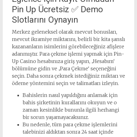
Pin Up Ücretsiz ✅ Demo
Slotlarını Oynayın
Merkez geleneksel olarak mevcut bonusları,
mevcut ikramiye miktarını, belirli bir kita şanslı
kazananların isimlerini görebileceğiniz afişlere
adanmıştır. Para çekme işlemi yapmak için Pin-
Up Casino hesabınıza giriş yapın, ‚Hesabım‘
bölümüne gidin ve ‚Para Çekme‘ seçeneğini
seçin. Daha sonra çekmek istediğiniz miktarı ve
ödeme yöntemini seçin ve talimatları izleyin.
Bahislerin nasıl yapıldığını anlamak için
bahis şirketinin kurallarını okuyun ve o
zaman kesinlikle bununla ilgili herhangi
bir sorun yaşamayacaksınız.
Bu nedenle, tüm para çekme işlemlerini
talebinizi aldıktan sonra 24 saat içinde