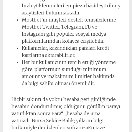
hızlı yüklenmeleri empieza basitleştirilmiş
arayüzleri bulunmaktadır.
Mostbet’in müşteri destek temsilcilerine
Mostbet Twitter, Telegram, Fb ve
Instagram gibi popüler sosyal medya
platformlarından kolayca erişilebilir.
Kullanıcılar, kazandıkları paraları kredi
kartlarına aktarabilirler.
Her bir kullanıcının tercih ettiği yönteme
göre, platformun sunduğu minimum
amount ve maksimum limitler hakkında
da bilgi sahibi olması önemlidir.
Hiçbir sıkıntı da yoktu hesaba geri girdiğimde
hesabın dondurulmuş olduğunu gördüm parayı
yatırdıktan sonra Para“ „hesaba de uma
yatmadı. Bursa Zekice Balık; yılların bilgi
birikimiyle denizlerden sofranızaEn taze