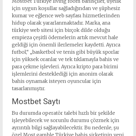
Mostbet Türkiye living room bahisçiler, üyelik
için uygun koşullar sağladığından ve şüphesiz
kumar ve eğlence web sayfası hizmetlerinden
hidup olarak yararlanmaktadır. Marka, ana
türkiye web sitesi için birçok dilde olduğu
empieza çeşitli ödemelerin artık mevcut hale
geldiği için önemli ilerlemeler kaydetti. Ayrıca
futbol,“ „basketbol ve tenis gibi büyük sporlar
için yüksek oranlar ve tek tıklamayla bahis ve
para çekme işlevleri. Ayrıca kripto para birimi
işlemlerini desteklediği için anonim olarak
bahis oynamak isteyen oyuncular için
tasarlanmıştır.
Mostbet Saytı
Bu durumda operatör talebi hızlı bir şekilde
işleyebilecek ve sorunlu durumu çözmek için
ayrıntılı bilgi sağlayabilecektir. Bu nedenle, şu
özel Most gamble Türkiye bahis şirketinin yeni