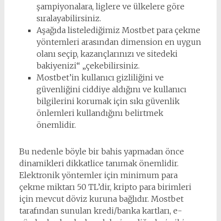
şampiyonalara, liglere ve ülkelere göre
sıralayabilirsiniz.
Aşağıda listelediğimiz Mostbet para çekme
yöntemleri arasından dimension en uygun
olanı seçip, kazançlarınızı ve sitedeki
bakiyenizi“ „çekebilirsiniz.
Mostbet’in kullanıcı gizliliğini ve
güvenliğini ciddiye aldığını ve kullanıcı
bilgilerini korumak için sıkı güvenlik
önlemleri kullandığını belirtmek
önemlidir.
Bu nedenle böyle bir bahis yapmadan önce
dinamikleri dikkatlice tanımak önemlidir.
Elektronik yöntemler için minimum para
çekme miktarı 50 TL’dir, kripto para birimleri
için mevcut döviz kuruna bağlıdır. Mostbet
tarafından sunulan kredi/banka kartları, e-