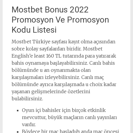
Mostbet Bonus 2022
Promosyon Ve Promosyon
Kodu Listesi
Mostbet Türkiye sayfası kayıt olma açısından
sobre kolay sayfalardan biridir. Mostbet
English’e least 160 TL tutarında para yatırarak
bahis oynamaya başlayabilirsiniz. Canlı bahis
bölümünde u an oynanmakta olan
karşılaşmaları izleyebilirsiniz. Canlı maç
bölümünde ayrıca karşılaşmada u choix kadar
yaşanan gelişmelerinde özetlerini
bulabilirsiniz.
Oyun içi bahisler için birçok etkinlik
mevcuttur, büyük maçların canlı yayınları
vardır.
Böylece bir maç başladığı anda maç öncesi