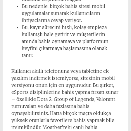
Bu nedenle, birçok bahis sitesi mobil
uygulamalar sunarak kullanıcıların
ihtiyaçlarına cevap veriyor.
Bu, kayıt sürecini hızlı, kolay empieza
kullanışlı hale getirir ve müşterilerin
anında bahis oynamaya ve platformun
keyfini çıkarmaya başlamasına olanak
tanır.
Kullanıcı akıllı telefonuna veya tabletine ek
yazılım indirmek istemiyorsa, sitesinin mobil
versiyonu onun için en uygunudur. Bu şirket,
eSports disiplinlerine bahis yapma fırsatı sunar
– özellikle Dota 2, Group of Legends, Valorant
turnuvaları ve daha fazlasına bahis
oynayabilirsiniz. Hatta birçok maçta oldukça
yüksek oranlarla favorilere bahis yapmak bile
mümkündür. Mostbet’teki canlı bahis