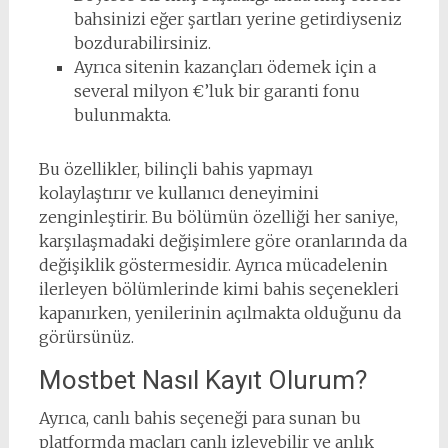
bahsinizi eğer şartları yerine getirdiyseniz
bozdurabilirsiniz.
Ayrıca sitenin kazançları ödemek için a
several milyon €’luk bir garanti fonu
bulunmakta.
Bu özellikler, bilinçli bahis yapmayı
kolaylaştırır ve kullanıcı deneyimini
zenginleştirir. Bu bölümün özelliği her saniye,
karşılaşmadaki değişimlere göre oranlarında da
değişiklik göstermesidir. Ayrıca mücadelenin
ilerleyen bölümlerinde kimi bahis seçenekleri
kapanırken, yenilerinin açılmakta olduğunu da
görürsünüz.
Mostbet Nasıl Kayıt Olurum?
Ayrıca, canlı bahis seçeneği para sunan bu
platformda maçları canlı izleyebilir ve anlık