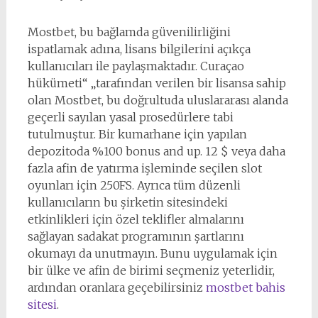
Mostbet, bu bağlamda güvenilirliğini
ispatlamak adına, lisans bilgilerini açıkça
kullanıcıları ile paylaşmaktadır. Curaçao
hükümeti“ „tarafından verilen bir lisansa sahip
olan Mostbet, bu doğrultuda uluslararası alanda
geçerli sayılan yasal prosedürlere tabi
tutulmuştur. Bir kumarhane için yapılan
depozitoda %100 bonus and up. 12 $ veya daha
fazla afin de yatırma işleminde seçilen slot
oyunları için 250FS. Ayrıca tüm düzenli
kullanıcıların bu şirketin sitesindeki
etkinlikleri için özel teklifler almalarını
sağlayan sadakat programının şartlarını
okumayı da unutmayın. Bunu uygulamak için
bir ülke ve afin de birimi seçmeniz yeterlidir,
ardından oranlara geçebilirsiniz
mostbet bahis
sitesi
.