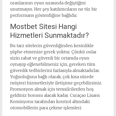
oranlarının oyun sırasında değiştiğini
unutmayın. Her şey katılımcıların ne tür bir
performans gösterdiğine bağlıdır.
Mostbet Sitesi Hangi
Hizmetleri Sunmaktadır?
Bu tarz sitelerin güvenliğinden kesinlikle
şüphe etmenize gerek yoktur. Çünkü onlar
sizin rahat ve güvenli bir ortamda oyun
oynayıp eğlenebilmeniz için, gereken tüm
güvenlik tedbirlerini fazlasıyla almaktadırlar.
Yoğunluğuna bağlı olarak, çok kısa sürede
müşteri hizmetleriyle iletişime geçebilirsiniz.
Promosyon almak için temsilcilerden hoş
geldiniz bonusu alacak kadar. Curaçao Lisans
Komisyonu tarafından kontrol altındaki
otomobillerin para çekme işlemleri.