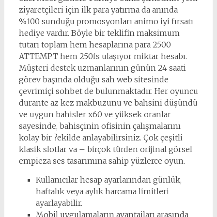
ziyaretçileri için ilk para yatırma da anında
%100 sunduğu promosyonları animo iyi fırsatı
hediye vardır. Böyle bir teklifin maksimum
tutarı toplam hem hesaplarına para 2500
ATTEMPT hem 250fs ulaşıyor miktar hesabı.
Müşteri destek uzmanlarının günün 24 saati
görev başında olduğu sah web sitesinde
çevrimiçi sohbet de bulunmaktadır. Her oyuncu
durante az kez makbuzunu ve bahsini düşündü
ve uygun bahisler x60 ve yüksek oranlar
sayesinde, bahisçinin ofisinin çalışmalarını
kolay bir ?ekilde anlayabilirsiniz. Çok çeşitli
klasik slotlar va – birçok türden orijinal görsel
empieza ses tasarımına sahip yüzlerce oyun.
Kullanıcılar hesap ayarlarından günlük,
haftalık veya aylık harcama limitleri
ayarlayabilir.
Mobil uygulamaların avantajları arasında