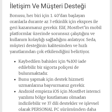
İletişim Ve Müşteri Desteği
Bonusu, her biri için 1. 40’dan başlayan
oranlarla durante az 3 etkinlik için ekspres ile
geri kazanmanız gerekir. Elif, Mostbet’in mobil
platformlar üzerinde sorunsuz çalıştığını ve
kullanım kolaylığı sağladığını anlatıyor. Seda,
müşteri desteğinin kalitesinden ve hızlı
yanıtlarından çok etkilendiğini belirtiyor.
Kaybedilen bahisler için %100 iade
edilebilir bir sigorta poliçesi de
bulunmaktadır.
Bunu yapmak için destek hizmeti
uzmanlarına başvurmanız gerekir.
Android empieza iOS için MostBet istemci
yazılımı bölge kısıtlaması olmadan
indirilebilir ve 37 dili destekler ve işlevsel
olarak PERSONAL PC sürümünden daha