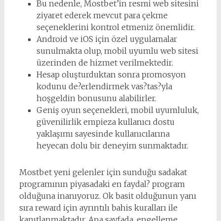
Bu nedenle, Mostbet’in resmi web sitesini
ziyaret ederek mevcut para çekme
seçeneklerini kontrol etmeniz önemlidir.
Android ve iOS için özel uygulamalar
sunulmakta olup, mobil uyumlu web sitesi
üzerinden de hizmet verilmektedir.
Hesap oluşturduktan sonra promosyon
kodunu de?erlendirmek vas?tas?yla
hoşgeldin bonusunu alabilirler.
Geniş oyun seçenekleri, mobil uyumluluk,
güvenilirlik empieza kullanıcı dostu
yaklaşımı sayesinde kullanıcılarına
heyecan dolu bir deneyim sunmaktadır.
Mostbet yeni gelenler için sunduğu sadakat
programının piyasadaki en faydal? program
olduğuna inanıyoruz. Ok basit olduğunun yanı
sıra reward için ayrıntılı bahis kuralları ile
kanıtlanmaktadır. Ana sayfada, engelleme