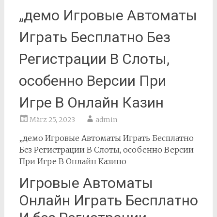
„демо Игровые Автоматы
Играть Бесплатно Без
Регистрации В Слоты,
особенно Версии При
Игре В Онлайн Казин
März 25, 2023
admin
„демо Игровые Автоматы Играть Бесплатно
Без Регистрации В Слоты, особенно Версии
При Игре В Онлайн Казино
Игровые Автоматы
Онлайн Играть Бесплатно