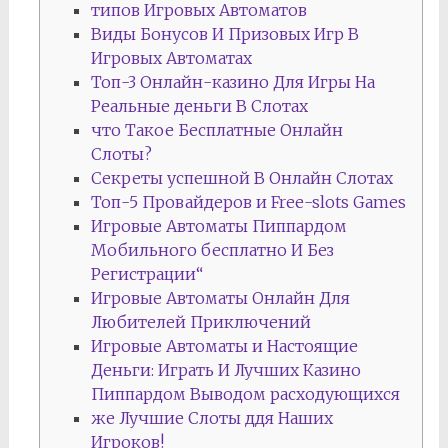
типов Игровых Автоматов
Виды Бонусов И Призовых Игр В
Игровых Автоматах
Топ-3 Онлайн-казино Для Игры На
Реальные деньги В Слотах
что Такое Бесплатные Онлайн
Слоты?
Секреты успешной В Онлайн Слотах
Топ-5 Провайдеров и Free-slots Games
Игровые Автоматы Пиппардом
Мобильного бесплатно И Без
Регистрации“
Игровые Автоматы Онлайн Для
Любителей Приключений
Игровые Автоматы и Настоящие
Деньги: Играть И Лучших Казино
Пиппардом Выводом расходующихся
же Лучшие Слоты ддя Наших
Игроков!