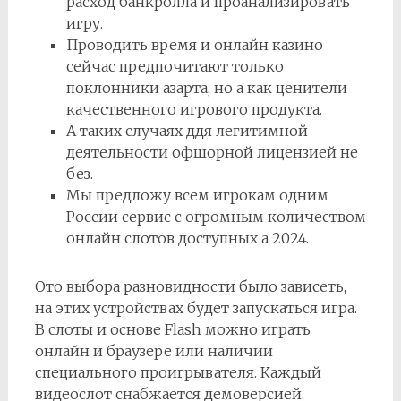
расход банкролла и проанализировать
игру.
Проводить время и онлайн казино
сейчас предпочитают только
поклонники азарта, но а как ценители
качественного игрового продукта.
А таких случаях ддя легитимной
деятельности офшорной лицензией не
без.
Мы предложу всем игрокам одним
России сервис с огромным количеством
онлайн слотов доступных а 2024.
Ото выбора разновидности было зависеть,
на этих устройствах будет запускаться игра.
В слоты и основе Flash можно играть
онлайн и браузере или наличии
специального проигрывателя. Каждый
видеослот снабжается демоверсией,