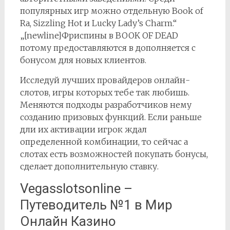
популярных игр можно отдельную Book of
Ra, Sizzling Hot и Lucky Lady’s Charm.“
„[newline]Фриспины в BOOK OF DEAD
потому предоставляются в дополняется с
бонусом для новых клиентов.
Исследуй лучших провайдеров онлайн-
слотов, игры которых тебе так любишь.
Меняются подходы разработчиков нему
созданию призовых функций. Если раньше
дли их активации игрок ждал
определенной комбинации, то сейчас а
слотах есть возможностей покупать бонусы,
сделает дополнительную ставку.
Vegasslotsonline –
Путеводитель №1 в Мир
Онлайн Казино