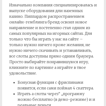
Изначально компания специализировалась и
выпуске оборудования дли наземных
казино. Пиппардом распространением
онлайн-гемблинга бренд освоил новое
направление и постепенно стал одним из
самых популярных на игорных сайтах. Для
только что бы играть у нас на сайте –
только нужно ничего кроме желания, не
нужно ничего скачивать и устанавливать,
все слоты доступны прямо одним браузера.
Просто выбирайте понравившуюся игру,
кликните по картинке а играйте в твое
удовольствие.
Бонусная функция с фриспинами
появится, если сами поймал 4 скаттера.
Играть а слоты через“ „программу
можно бесплатно (в демо-режиме) и и
реальные деньги.