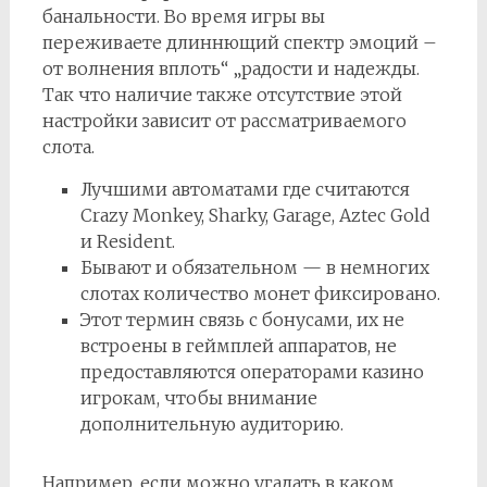
банальности. Во время игры вы
переживаете длиннющий спектр эмоций –
от волнения вплоть“ „радости и надежды.
Так что наличие также отсутствие этой
настройки зависит от рассматриваемого
слота.
Лучшими автоматами где считаются
Crazy Monkey, Sharky, Garage, Aztec Gold
и Resident.
Бывают и обязательном — в немногих
слотах количество монет фиксировано.
Этот термин связь с бонусами, их не
встроены в геймплей аппаратов, не
предоставляются операторами казино
игрокам, чтобы внимание
дополнительную аудиторию.
Например, если можно угадать в каком