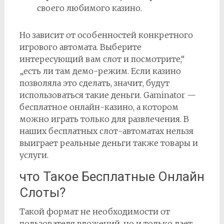
своего любимого казино.
Но зависит от особенностей конкретного
игрового автомата. Выберите
интересующий вам слот и посмотрите,“
„есть ли там демо-режим. Если казино
позволяла это сделать, значит, будут
использоваться такие деньги. Gaminator —
бесплатное онлайн-казино, а котором
можно играть только для развлечения. В
наших бесплатных слот-автоматах нельзя
выиграет реальные деньги также товары и
услуги.
что Такое Бесплатные Онлайн
Слоты?
Такой формат не необходимости от
пользователя вложений, но и только дает