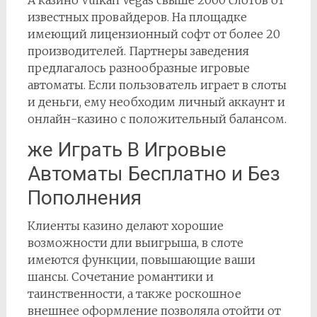
А казино Vulkan Vegas свыше 2000 слотов от
известных провайдеров. На площадке
имеющий лицензионный софт от более 20
производителей. Партнеры заведения
предлагалось разнообразные игровые
автоматы. Если пользователь играет в слоты
и деньги, ему необходим личный аккаунт и
онлайн-казино с положительный балансом.
же Играть В Игровые
Автоматы Бесплатно и Без
Пополнения
Клиенты казино делают хорошие
возможности дли выигрыша, в слоте
имеются функции, повышающие ваши
шансы. Сочетание романтики и
таинственности, а также роскошное
внешнее оформление позволяла отойти от