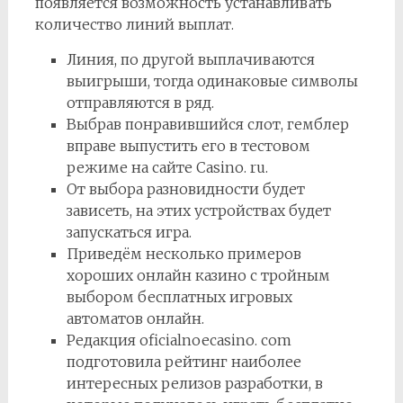
появляется возможность устанавливать
количество линий выплат.
Линия, по другой выплачиваются
выигрыши, тогда одинаковые символы
отправляются в ряд.
Выбрав понравившийся слот, гемблер
вправе выпустить его в тестовом
режиме на сайте Casino. ru.
От выбора разновидности будет
зависеть, на этих устройствах будет
запускаться игра.
Приведём несколько примеров
хороших онлайн казино с тройным
выбором бесплатных игровых
автоматов онлайн.
Редакция oficialnoecasino. com
подготовила рейтинг наиболее
интересных релизов разработки, в