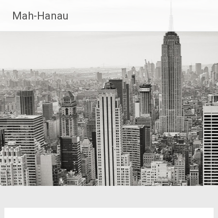
Zum
Mah-Hanau
Inhalt
springen