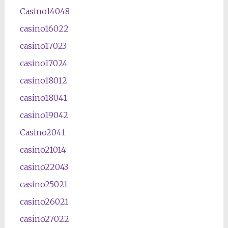
Casino14048
casino16022
casino17023
casino17024
casino18012
casino18041
casino19042
Casino2041
casino21014
casino22043
casino25021
casino26021
casino27022