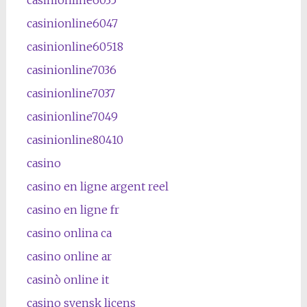
casinionline6047
casinionline60518
casinionline7036
casinionline7037
casinionline7049
casinionline80410
casino
casino en ligne argent reel
casino en ligne fr
casino onlina ca
casino online ar
casinò online it
casino svensk licens