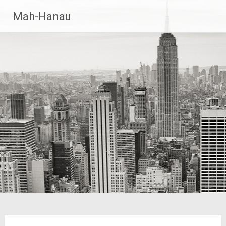
Zum
Mah-Hanau
Inhalt
springen