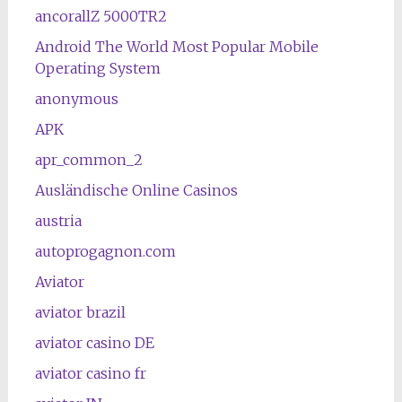
ancorallZ 5000TR2
Android The World Most Popular Mobile
Operating System
anonymous
APK
apr_common_2
Ausländische Online Casinos
austria
autoprogagnon.com
Aviator
aviator brazil
aviator casino DE
aviator casino fr