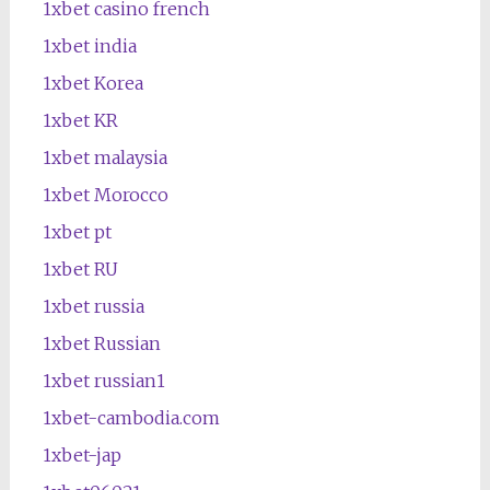
1xbet casino french
1xbet india
1xbet Korea
1xbet KR
1xbet malaysia
1xbet Morocco
1xbet pt
1xbet RU
1xbet russia
1xbet Russian
1xbet russian1
1xbet-cambodia.com
1xbet-jap