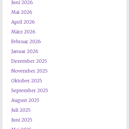
Juni 2026
Mai 2026
April 2026
März 2026
Februar 2026
Januar 2026
Dezember 2025
November 2025
Oktober 2025
September 2025
August 2025
Juli 2025
Juni 2025