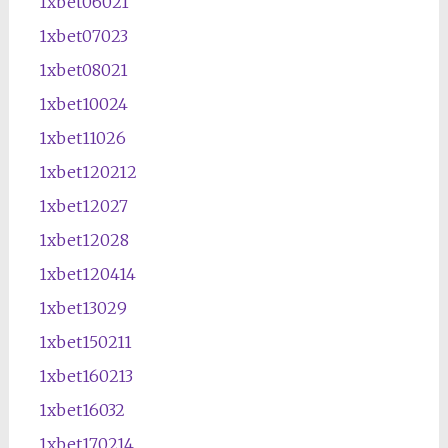
1xbet06021
1xbet07023
1xbet08021
1xbet10024
1xbet11026
1xbet120212
1xbet12027
1xbet12028
1xbet120414
1xbet13029
1xbet150211
1xbet160213
1xbet16032
1xbet170214