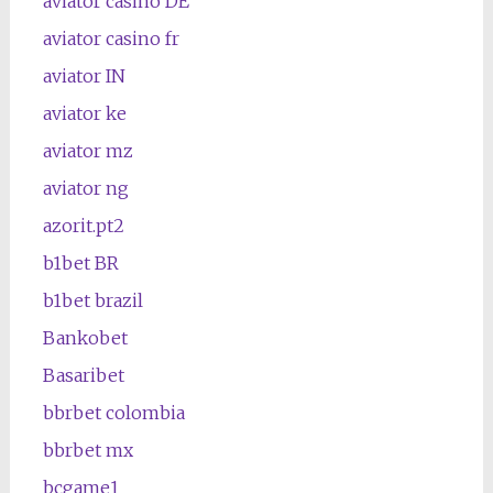
aviator casino DE
aviator casino fr
aviator IN
aviator ke
aviator mz
aviator ng
azorit.pt2
b1bet BR
b1bet brazil
Bankobet
Basaribet
bbrbet colombia
bbrbet mx
bcgame1