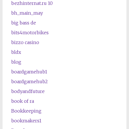
bezhinternat.ru 10
bh_main_may
big bass de
bits4motorbikes
bizzo casino
bldx
blog
boardgamehub1
boardgamehub2
bodyandfuture
book of ra
Bookkeeping
bookmakers1