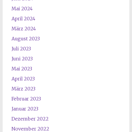
Mai 2024
April 2024
März 2024
August 2023
Juli 2023
Juni 2023
Mai 2023
April 2023
März 2023
Februar 2023
Januar 2023
Dezember 2022
November 2022