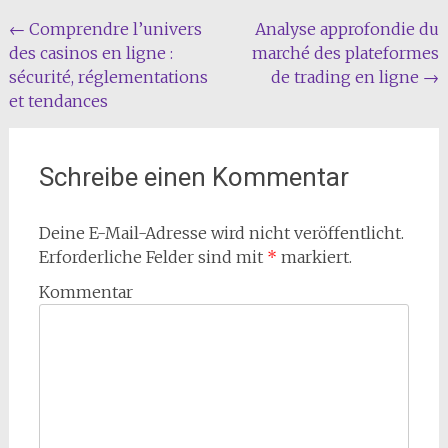
Beitragsnavigation
←
Comprendre l’univers
Analyse approfondie du
des casinos en ligne :
marché des plateformes
sécurité, réglementations
de trading en ligne
→
et tendances
Schreibe einen Kommentar
Deine E-Mail-Adresse wird nicht veröffentlicht.
Erforderliche Felder sind mit
*
markiert.
Kommentar