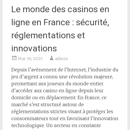
Le monde des casinos en
ligne en France : sécurité,
réglementations et
innovations
Mai 30, 2025
admin
Depuis l’avènement de l’Internet, l’industrie du
jeu d’argent a connu une révolution majeure,
permettant aux joueurs du monde entier
d’accéder aux casino en ligne depuis leur
domicile ou en déplacement. En France, ce
marché s’est structuré autour de
réglementations strictes visant à protéger les
consommateurs tout en favorisant l’innovation
technologique. Un secteur en constante