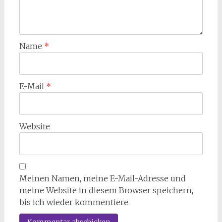
Name
*
E-Mail
*
Website
Meinen Namen, meine E-Mail-Adresse und
meine Website in diesem Browser speichern,
bis ich wieder kommentiere.