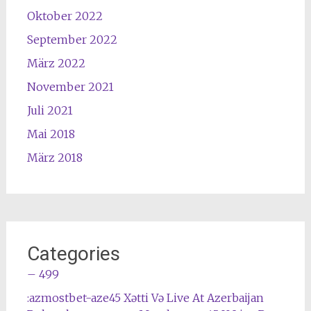
Oktober 2022
September 2022
März 2022
November 2021
Juli 2021
Mai 2018
März 2018
Categories
– 499
:azmostbet-aze45 Xətti Və Live At Azerbaijan