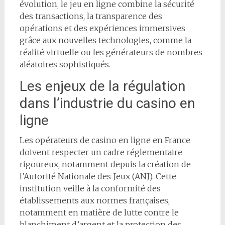
évolution, le jeu en ligne combine la sécurité
des transactions, la transparence des
opérations et des expériences immersives
grâce aux nouvelles technologies, comme la
réalité virtuelle ou les générateurs de nombres
aléatoires sophistiqués.
Les enjeux de la régulation
dans l’industrie du casino en
ligne
Les opérateurs de casino en ligne en France
doivent respecter un cadre réglementaire
rigoureux, notamment depuis la création de
l’Autorité Nationale des Jeux (ANJ). Cette
institution veille à la conformité des
établissements aux normes françaises,
notamment en matière de lutte contre le
blanchiment d’argent et la protection des