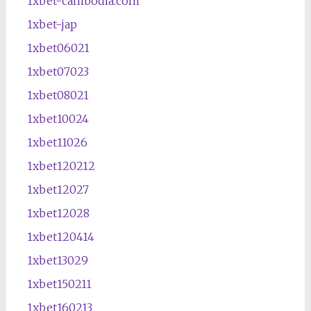
1xbet-cambodia.com
1xbet-jap
1xbet06021
1xbet07023
1xbet08021
1xbet10024
1xbet11026
1xbet120212
1xbet12027
1xbet12028
1xbet120414
1xbet13029
1xbet150211
1xbet160213