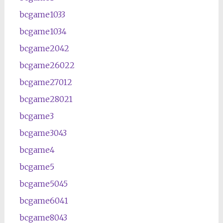
bcgame1033
bcgame1034
bcgame2042
bcgame26022
bcgame27012
bcgame28021
bcgame3
bcgame3043
bcgame4
bcgame5
bcgame5045
bcgame6041
bcgame8043