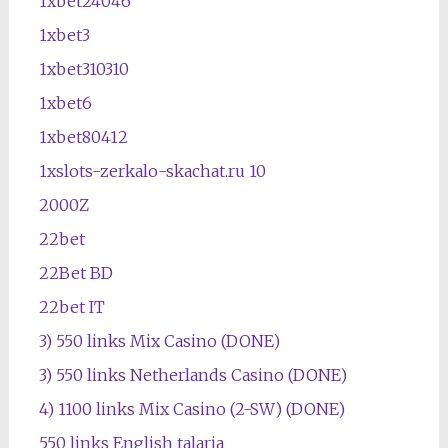
1xbet24046
1xbet3
1xbet310310
1xbet6
1xbet80412
1xslots-zerkalo-skachat.ru 10
2000Z
22bet
22Bet BD
22bet IT
3) 550 links Mix Casino (DONE)
3) 550 links Netherlands Casino (DONE)
4) 1100 links Mix Casino (2-SW) (DONE)
550 links English talaria