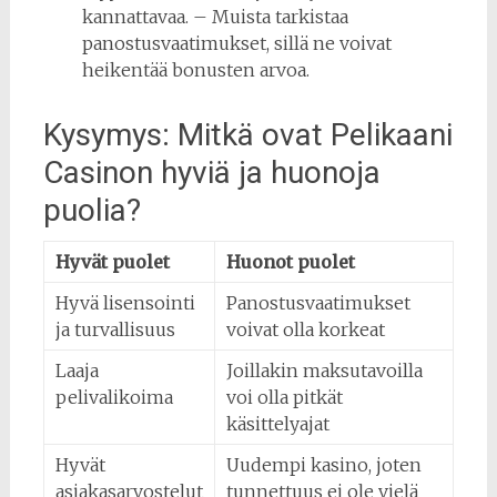
kannattavaa. – Muista tarkistaa
panostusvaatimukset, sillä ne voivat
heikentää bonusten arvoa.
Kysymys: Mitkä ovat Pelikaani
Casinon hyviä ja huonoja
puolia?
Hyvät puolet
Huonot puolet
Hyvä lisensointi
Panostusvaatimukset
ja turvallisuus
voivat olla korkeat
Laaja
Joillakin maksutavoilla
pelivalikoima
voi olla pitkät
käsittelyajat
Hyvät
Uudempi kasino, joten
asiakasarvostelut
tunnettuus ei ole vielä