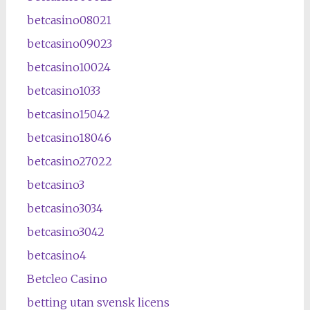
betcasino08021
betcasino09023
betcasino10024
betcasino1033
betcasino15042
betcasino18046
betcasino27022
betcasino3
betcasino3034
betcasino3042
betcasino4
Betcleo Casino
betting utan svensk licens