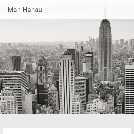
Zum
Mah-Hanau
Inhalt
springen