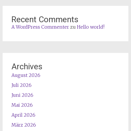
Recent Comments
A WordPress Commenter
zu
Hello world!
Archives
August 2026
Juli 2026
Juni 2026
Mai 2026
April 2026
März 2026