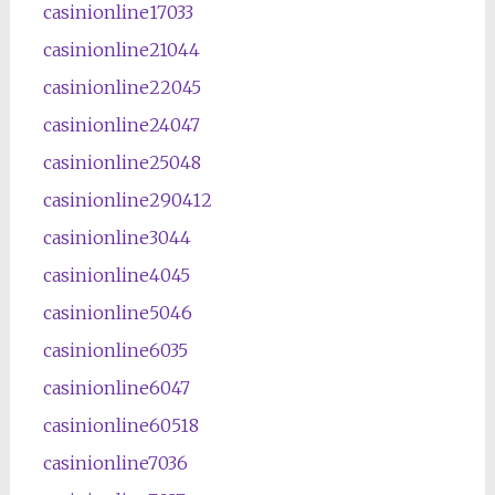
casinionline17033
casinionline21044
casinionline22045
casinionline24047
casinionline25048
casinionline290412
casinionline3044
casinionline4045
casinionline5046
casinionline6035
casinionline6047
casinionline60518
casinionline7036