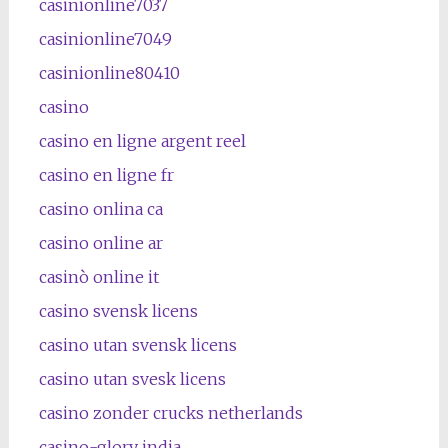
casinionline7037
casinionline7049
casinionline80410
casino
casino en ligne argent reel
casino en ligne fr
casino onlina ca
casino online ar
casinò online it
casino svensk licens
casino utan svensk licens
casino utan svesk licens
casino zonder crucks netherlands
casino-glory india