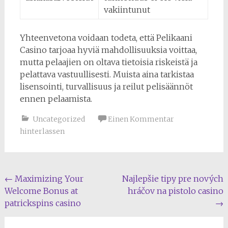
vakiintunut
Yhteenvetona voidaan todeta, että Pelikaani
Casino tarjoaa hyviä mahdollisuuksia voittaa,
mutta pelaajien on oltava tietoisia riskeistä ja
pelattava vastuullisesti. Muista aina tarkistaa
lisensointi, turvallisuus ja reilut pelisäännöt
ennen pelaamista.
Uncategorized
Einen Kommentar
hinterlassen
Beitragsnavigation
←
Maximizing Your
Najlepšie tipy pre nových
Welcome Bonus at
hráčov na pistolo casino
patrickspins casino
→