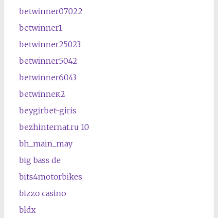
betwinner07022
betwinner1
betwinner25023
betwinner5042
betwinner6043
betwinneк2
beygirbet-giris
bezhinternat.ru 10
bh_main_may
big bass de
bits4motorbikes
bizzo casino
bldx