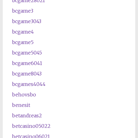
bcgame28021
bcgame3
bcgame3043
bcgame4
bcgame5
bcgame5045
bcgame6041
bcgame8043
bcgames4044
behovsbo
benesit
betandreas2
betcasino05022
betcasino06021