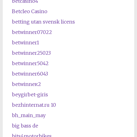
betcasino4
Betcleo Casino
betting utan svensk licens
betwinner07022
betwinner1
betwinner25023
betwinner5042
betwinner6043
betwinneк2
beygirbet-giris
bezhinternat.ru 10
bh_main_may
big bass de
bits4motorbikes