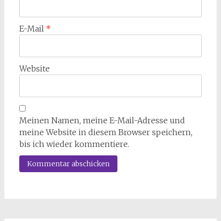
E-Mail
*
Website
Meinen Namen, meine E-Mail-Adresse und
meine Website in diesem Browser speichern,
bis ich wieder kommentiere.