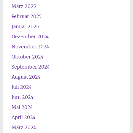
März 2025
Februar 2025
Januar 2025
Dezember 2024
November 2024
Oktober 2024
September 2024
August 2024
Juli 2024
Juni 2024
Mai 2024
April 2024
März 2024