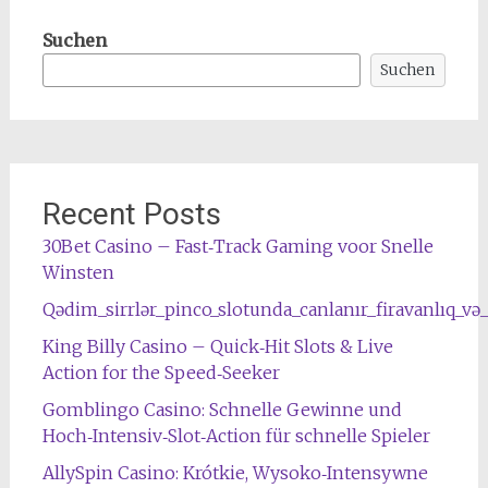
Suchen
Suchen
Recent Posts
30Bet Casino – Fast‑Track Gaming voor Snelle
Winsten
Qədim_sirrlər_pinco_slotunda_canlanır_firavanlıq_və
King Billy Casino – Quick‑Hit Slots & Live
Action for the Speed‑Seeker
Gomblingo Casino: Schnelle Gewinne und
Hoch‑Intensiv‑Slot‑Action für schnelle Spieler
AllySpin Casino: Krótkie, Wysoko‑Intensywne