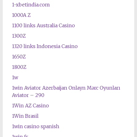
1-xbetindia.com
1000A Z
1100 links Australia Casino
1300Z
1320 links Indonesia Casino
1650Z
1800Z
1w
1win Aviator Azerbaijan Onlayn Mərc Oyunları
Aviator – 290
1Win AZ Casino
1Win Brasil
1win casino spanish
1win fr