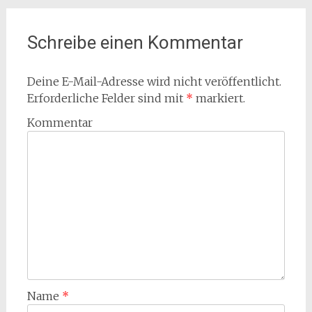
Schreibe einen Kommentar
Deine E-Mail-Adresse wird nicht veröffentlicht.
Erforderliche Felder sind mit
*
markiert.
Kommentar
Name
*