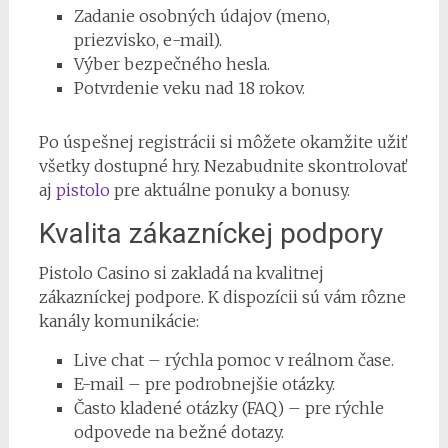
Zadanie osobných údajov (meno,
priezvisko, e-mail).
Výber bezpečného hesla.
Potvrdenie veku nad 18 rokov.
Po úspešnej registrácii si môžete okamžite užiť
všetky dostupné hry. Nezabudnite skontrolovať
aj
pistolo
pre aktuálne ponuky a bonusy.
Kvalita zákazníckej podpory
Pistolo Casino si zakladá na kvalitnej
zákazníckej podpore. K dispozícii sú vám rôzne
kanály komunikácie:
Live chat – rýchla pomoc v reálnom čase.
E-mail – pre podrobnejšie otázky.
Často kladené otázky (FAQ) – pre rýchle
odpovede na bežné dotazy.