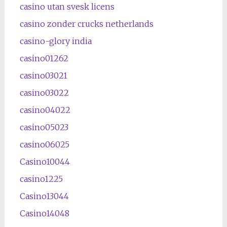
casino utan svesk licens
casino zonder crucks netherlands
casino-glory india
casino01262
casino03021
casino03022
casino04022
casino05023
casino06025
Casino10044
casino1225
Casino13044
Casino14048