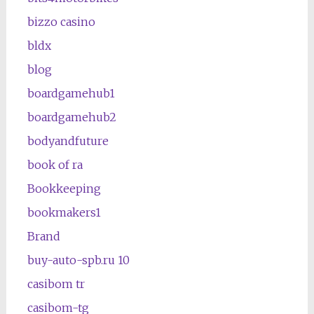
bizzo casino
bldx
blog
boardgamehub1
boardgamehub2
bodyandfuture
book of ra
Bookkeeping
bookmakers1
Brand
buy-auto-spb.ru 10
casibom tr
casibom-tg