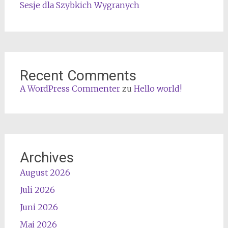
Sesje dla Szybkich Wygranych
Recent Comments
A WordPress Commenter
zu
Hello world!
Archives
August 2026
Juli 2026
Juni 2026
Mai 2026