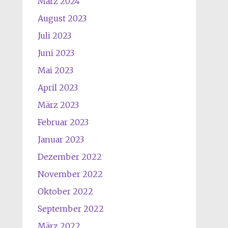
März 2024
August 2023
Juli 2023
Juni 2023
Mai 2023
April 2023
März 2023
Februar 2023
Januar 2023
Dezember 2022
November 2022
Oktober 2022
September 2022
März 2022