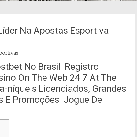
 Líder Na Apostas Esportiva
portivas
stbet No Brasil ️ Registro
sino On The Web 24 7 At The
-níqueis Licenciados, Grandes
 E Promoções ️ Jogue De