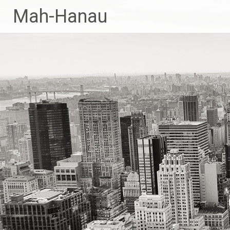
Zum
Mah-Hanau
Inhalt
springen