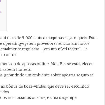
r
o
ui mais de 5. 000 slots e máquinas caça-níqueis. Esta
que operating-system provedores adicionam novos
 atualmente reguladas“ „em um nível federal – a
 to outro.
mercado de apostas online, MostBet se estabeleceu
elizabeth honesto.
as, garantindo um ambiente sobre apostas seguro at
o ao bônus de boas-vindas, que deve ser escolhido
tados.
dos nos cassinos on-line, é uma dasjenige