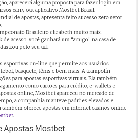
ão, aparecerá alguma proposta para fazer login em
rsos carry out aplicativo Mostbet Brasil.
ial de apostas, apresenta feito sucesso zero setor
.
Campeonato Brasileiro elizabeth muito mais.
ink de acesso, você ganhará um “amigo” na casa de
dastrou pelo seu url.
s esportivas on-line que permite aos usuários
tebol, basquete, tênis e bem mais. A trampolín
pções para apostas esportivas virtuais. Ela também
agamento como cartões para crédito, e-wallets e
apostas online, Mostbet apareceu no mercado de
tempo, a companhia manteve padrões elevados e
a também oferece apostas em internet casinos online
stbet
.
e Apostas Mostbet