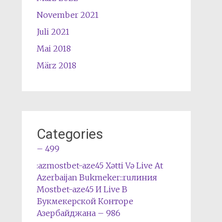
November 2021
Juli 2021
Mai 2018
März 2018
Categories
– 499
:azmostbet-aze45 Xətti Və Live At
Azerbaijan Bukmeker::ruлиния
Mostbet-aze45 И Live В
Букмекерской Конторе
Азербайджана – 986