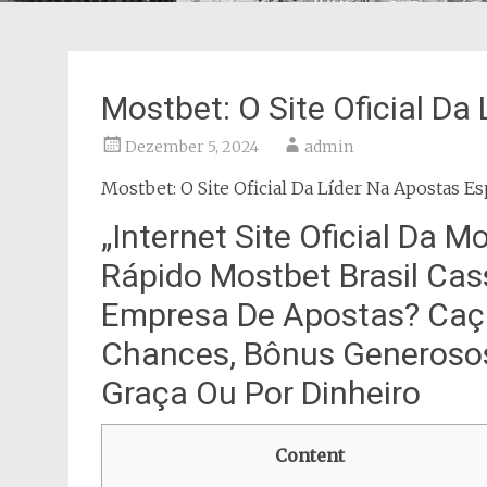
Mostbet: O Site Oficial Da
Dezember 5, 2024
admin
Mostbet: O Site Oficial Da Líder Na Apostas Es
„Internet Site Oficial Da Mo
Rápido Mostbet Brasil Cas
Empresa De Apostas? Caça
Chances, Bônus Generosos
Graça Ou Por Dinheiro
Content