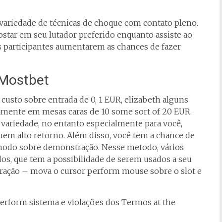
variedade de técnicas de choque com contato pleno.
ostar em seu lutador preferido enquanto assiste ao
os participantes aumentarem as chances de fazer
 Mostbet
usto sobre entrada de 0, 1 EUR, elizabeth alguns
mente em mesas caras de 10 some sort of 20 EUR.
variedade, no entanto especialmente para você,
em alto retorno. Além disso, você tem a chance de
 modo sobre demonstração. Nesse metodo, vários
dos, que tem a possibilidade de serem usados a seu
ração – mova o cursor perform mouse sobre o slot e
 perform sistema e violações dos Termos at the