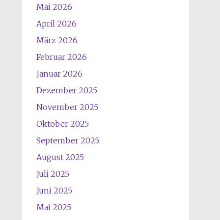
Mai 2026
April 2026
März 2026
Februar 2026
Januar 2026
Dezember 2025
November 2025
Oktober 2025
September 2025
August 2025
Juli 2025
Juni 2025
Mai 2025